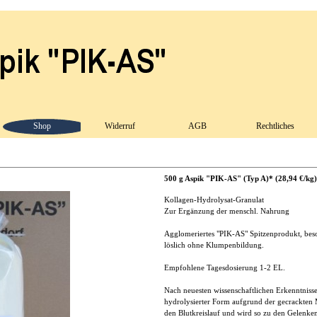
Shop
Widerruf
AGB
Rechtliches
500 g Aspik "PIK-AS" (Typ A)* (28,94 €/kg)
Kollagen-Hydrolysat-Granulat
Zur Ergänzung der menschl. Nahrung
Agglomeriertes "PIK-AS" Spitzenprodukt, bes
löslich ohne Klumpenbildung.
Empfohlene Tagesdosierung 1-2 EL.
Nach neuesten wissenschaftlichen Erkenntnisse
hydrolysierter Form aufgrund der gecrackte
den Blutkreislauf und wird so zu den Gelenken