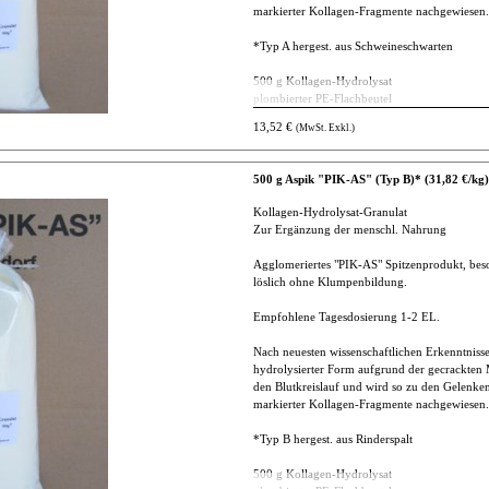
markierter Kollagen-Fragmente nachgewiesen. (
*Typ A hergest. aus Schweineschwarten
500 g Kollagen-Hydrolysat
plombierter PE-Flachbeutel
13,52 €
(MwSt. Exkl.)
Preis für Privat-Kunden (inkl. MwSt.)
14,47 €/Stk. (28,94 €/kg)
500 g Aspik "PIK-AS" (Typ B)* (31,82 €/kg)
Versandkosten BRD = 6,95 €
ab 60 Euro Warenwert = Lieferung BRD frei 
Kollagen-Hydrolysat-Granulat
andere Länder auf Anfrage
Zur Ergänzung der menschl. Nahrung
Agglomeriertes "PIK-AS" Spitzenprodukt, bes
löslich ohne Klumpenbildung.
Empfohlene Tagesdosierung 1-2 EL.
Nach neuesten wissenschaftlichen Erkenntnisse
hydrolysierter Form aufgrund der gecrackte
den Blutkreislauf und wird so zu den Gelenken
markierter Kollagen-Fragmente nachgewiesen. (
*Typ B hergest. aus Rinderspalt
500 g Kollagen-Hydrolysat