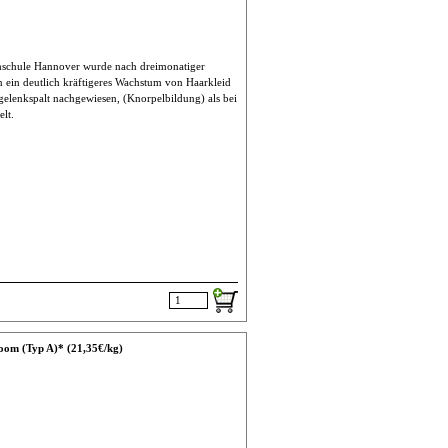
chschule Hannover wurde nach dreimonatiger
 ein deutlich kräftigeres Wachstum von Haarkleid
gelenkspalt nachgewiesen, (Knorpelbildung) als bei
elt.
oom (Typ A)* (21,35€/kg)