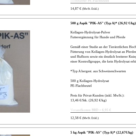
plombierter PE-Flachbeutel
14,87 €
(MwSt. Exkl.)
Preis für Privat-Kunden (inkl. MwSt.)
15,91 €/Stk. (31,82 €/kg)
500 g Aspik "PIK-AS" (Typ A)* (26,92 €/kg)
Versandkosten BRD = 6,95 €
ab 60 Euro Warenwert = Lieferung BRD frei 
Kollagen-Hydrolysat-Pulver
andere Länder auf Anfrage
Futterergänzung für Hunde und Pferde
Gemäß einer Studie an der Tierärztlichen Ho
Fütterung von Kollagen-Hydrolysat an Pferden
und Hufhorn sowie ein deutlich breiterer Knie
einer Kontrollgruppe, die kein Hydrolysat erhi
*Typ A hergest. aus Schweineschwarten
500 g Kollagen-Hydrolysat
PE-Flachbeutel
Preis für Privat-Kunden (inkl. MwSt.):
13,46 €/Stk. (26,92 €/kg)
Versandkosten BRD = 6,95 €
ab 60 Euro Warenwert = Lieferung BRD frei 
12,58 €
(MwSt. Exkl.)
andere Länder auf Anfrage
5 kg Aspik "PIK-AS" (Typ A)* (22,67€/kg)