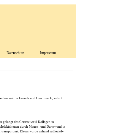
Datenschutz
Impressum
onders rein in Geruch und Geschmack, sofort
n gelangt das Gerüsteiweiß Kollagen in
n Molekülketten durch Magen- und Darmwand in
 transportiert. Dieses wurde anhand radioaktiv