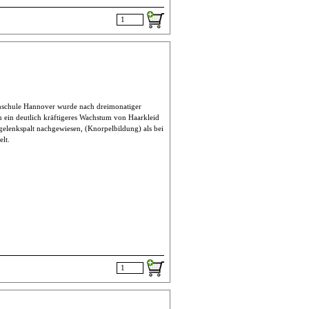
Haus
chschule Hannover wurde nach dreimonatiger
 ein deutlich kräftigeres Wachstum von Haarkleid
gelenkspalt nachgewiesen, (Knorpelbildung) als bei
elt.
Haus