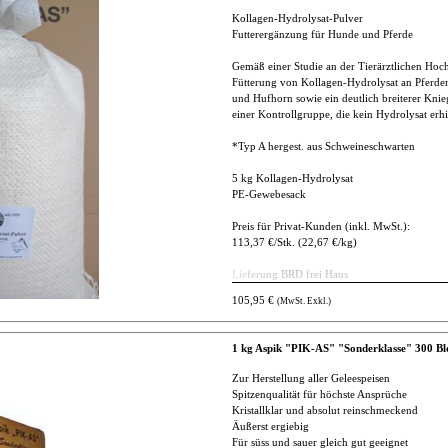
Kollagen-Hydrolysat-Pulver
Futterergänzung für Hunde und Pferde
Gemäß einer Studie an der Tierärztlichen Ho
Fütterung von Kollagen-Hydrolysat an Pferden
und Hufhorn sowie ein deutlich breiterer Knie
einer Kontrollgruppe, die kein Hydrolysat erhi
*Typ A hergest. aus Schweineschwarten
5 kg Kollagen-Hydrolysat
PE-Gewebesack
Preis für Privat-Kunden (inkl. MwSt.):
113,37 €/Stk. (22,67 €/kg)
Lieferung BRD frei Haus
andere Länder auf Anfrage
105,95 €
(MwSt. Exkl.)
1 kg Aspik "PIK-AS" "Sonderklasse" 300 Bl
Zur Herstellung aller Geleespeisen
Spitzenqualität für höchste Ansprüche
Kristallklar und absolut reinschmeckend
Äußerst ergiebig
Für süss und sauer gleich gut geeignet